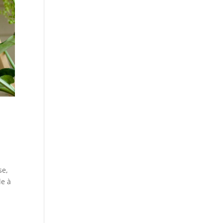
se,
de à