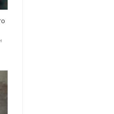
ro
et