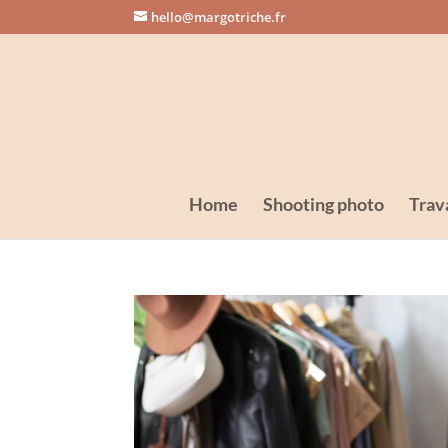
hello@margotriche.fr
Home
Shooting photo
Trava